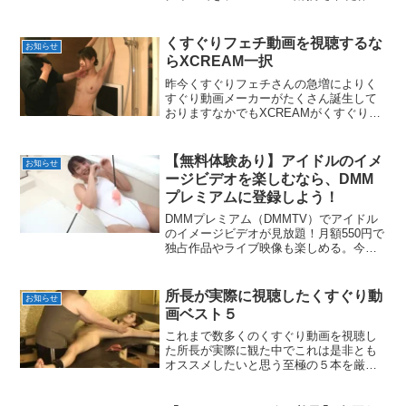
もほとんど購入可能。両サイトで視聴で
きる便利さも魅力。特徴・使い方・メリ
ットを徹底解説します。
くすぐりフェチ動画を視聴するな
お知らせ
らXCREAM一択
昨今くすぐりフェチさんの急増によりく
すぐり動画メーカーがたくさん誕生して
おりますなかでもXCREAMがくすぐりメ
ーカーさんがとても多いですしそれに伴
いくすぐり動画も大量にリリースされて
おります毎日のようにどこかのメーカー
【無料体験あり】アイドルのイメ
お知らせ
で新作がリリースされてますので嬉しい
ージビデオを楽しむなら、DMM
ですねこちらの記事ではCREAMのくすぐ
プレミアムに登録しよう！
りメーカーの紹介をしていきたいと思い
ますメーカーごとの個性が様々なので参
DMMプレミアム（DMMTV）でアイドル
考にして頂ければ幸いですでは、いきま
のイメージビデオが見放題！月額550円で
っしょい♪
独占作品やライブ映像も楽しめる。今な
ら14日間無料体験！スマホやPCで今すぐ
チェック！
所長が実際に視聴したくすぐり動
お知らせ
画ベスト５
これまで数多くのくすぐり動画を視聴し
た所長が実際に観た中でこれは是非とも
オススメしたいと思う至極の５本を厳選
して紹介します第五位：タンポポ...