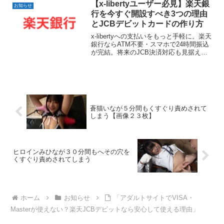
【x-libertyユーザー必見】楽天銀
お知らせ
行を今すぐ開設すべき3つの理由
とJCBデビットカードの作り方
x-libertyへの支払いをもっと手軽に。楽天
銀行ならATM不要・スマホで24時間振込
が完結。将来のJCB決済対応も見据えて
デビットカードを今のうちに準備してお
きましょう。
蒼猫いなが５分間もくすぐり責めされて
しまう【画像２３枚】
ヒロインみひなが３０分間もへその穴を
くすぐり責めされてしまう
ホーム
お知らせ
「アダルトサイトでVISA・
Masterが使えない？楽天JCBデビットなら安心して使える理由」