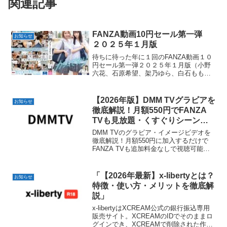
関連記事
FANZA動画10円セール第一弾
お知らせ
２０２５年１月版
待ちに待った年に１回のFANZA動画１０
円セール第一弾２０２５年１月版（小野
六花、石原希望、架乃ゆら、白石もも、
伊藤舞雪、美谷朱里、松本いちか）
【2026年版】DMM TVグラビアを
お知らせ
徹底解説！月額550円でFANZA
TVも見放題・くすぐりシーンあ
りIVも充実
DMM TVのグラビア・イメージビデオを
徹底解説！月額550円に加入するだけで
FANZA TVも追加料金なしで視聴可能。
くすぐりシーンありのIVや話題のアニメ
「魔法少女にあこがれて」も楽しめま
す。無料作品と有料作品の違いも詳しく
「【2026年最新】x-libertyとは？
お知らせ
紹介！
特徴・使い方・メリットを徹底解
説」
x-libertyはXCREAM公式の銀行振込専用
販売サイト。XCREAMのIDでそのままロ
グインでき、XCREAMで削除された作品