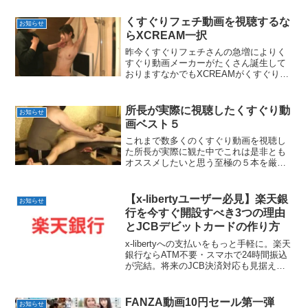
ド決済が停止され、影響が広がっていま
す。「いつものカードが使えない…」と
くすぐりフェチ動画を視聴するな
お知らせ
困った経験がある方も多いのではないで
らXCREAM一択
しょうか？そんな中、注目されているの
が楽天JCBデビットカード。年会費無
昨今くすぐりフェチさんの急増によりく
料・本人名義で即時決済可能で、代替手
すぐり動画メーカーがたくさん誕生して
段として支持を集めています。さらに明
おりますなかでもXCREAMがくすぐりメ
細に具体的なサイト名が記載されないケ
ーカーさんがとても多いですしそれに伴
ースも多く、プライバシー面で安心感が
いくすぐり動画も大量にリリースされて
あるのもポイント。この記事では、
おります毎日のようにどこかのメーカー
所長が実際に視聴したくすぐり動
お知らせ
VISA・Masterの利用制限の背景と、JCB
で新作がリリースされてますので嬉しい
画ベスト５
デビットが選ばれる理由をわかりやすく
ですねこちらの記事ではCREAMのくすぐ
解説します。
りメーカーの紹介をしていきたいと思い
これまで数多くのくすぐり動画を視聴し
ますメーカーごとの個性が様々なので参
た所長が実際に観た中でこれは是非とも
考にして頂ければ幸いですでは、いきま
オススメしたいと思う至極の５本を厳選
っしょい♪
して紹介します第五位：タンポポ...
【x-libertyユーザー必見】楽天銀
お知らせ
行を今すぐ開設すべき3つの理由
とJCBデビットカードの作り方
x-libertyへの支払いをもっと手軽に。楽天
銀行ならATM不要・スマホで24時間振込
が完結。将来のJCB決済対応も見据えて
デビットカードを今のうちに準備してお
きましょう。
FANZA動画10円セール第一弾
お知らせ