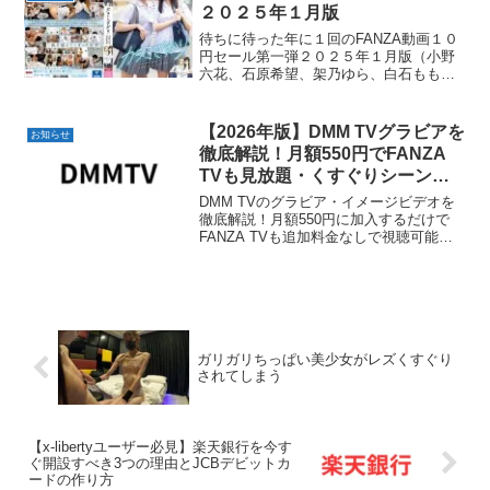
２０２５年１月版
待ちに待った年に１回のFANZA動画１０
円セール第一弾２０２５年１月版（小野
六花、石原希望、架乃ゆら、白石もも、
伊藤舞雪、美谷朱里、松本いちか）
【2026年版】DMM TVグラビアを
お知らせ
徹底解説！月額550円でFANZA
TVも見放題・くすぐりシーンあ
りIVも充実
DMM TVのグラビア・イメージビデオを
徹底解説！月額550円に加入するだけで
FANZA TVも追加料金なしで視聴可能。
くすぐりシーンありのIVや話題のアニメ
「魔法少女にあこがれて」も楽しめま
す。無料作品と有料作品の違いも詳しく
紹介！
ガリガリちっぱい美少女がレズくすぐり
されてしまう
【x-libertyユーザー必見】楽天銀行を今す
ぐ開設すべき3つの理由とJCBデビットカ
ードの作り方