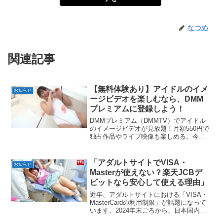
なつめ
関連記事
【無料体験あり】アイドルのイメ
お知らせ
ージビデオを楽しむなら、DMM
プレミアムに登録しよう！
DMMプレミアム（DMMTV）でアイドル
のイメージビデオが見放題！月額550円で
独占作品やライブ映像も楽しめる。今な
ら14日間無料体験！スマホやPCで今すぐ
チェック！
「アダルトサイトでVISA・
お知らせ
Masterが使えない？楽天JCBデ
ビットなら安心して使える理由」
近年、アダルトサイトにおける「VISA・
MasterCardの利用制限」が話題になって
います。2024年末ごろから、日本国内で
も一部の同人・アダルト系サイトでカー