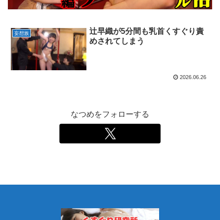
辻早織が5分間も乳首くすぐり責
妄想族
めされてしまう
2026.06.26
なつめをフォローする