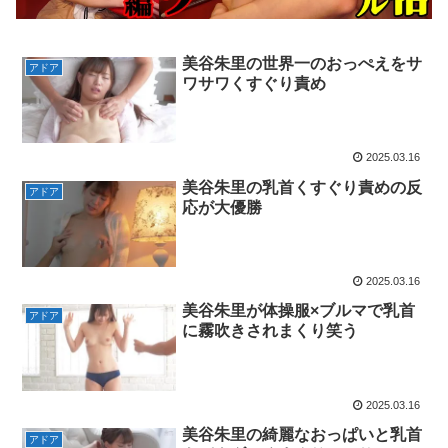
美谷朱里の世界一のおっぺえをサ
アドア
ワサワくすぐり責め
2025.03.16
美谷朱里の乳首くすぐり責めの反
アドア
応が大優勝
2025.03.16
美谷朱里が体操服×ブルマで乳首
アドア
に霧吹きされまくり笑う
2025.03.16
美谷朱里の綺麗なおっぱいと乳首
アドア