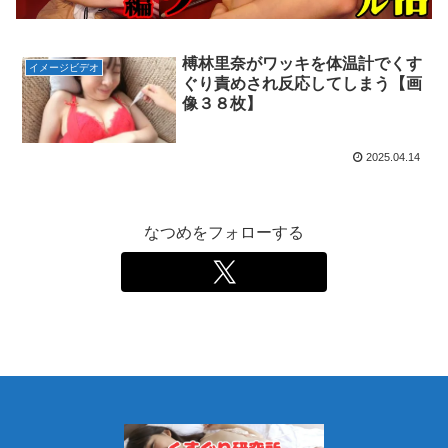
榑林里奈がワッキを体温計でくす
イメージビデオ
ぐり責めされ反応してしまう【画
像３８枚】
2025.04.14
なつめをフォローする