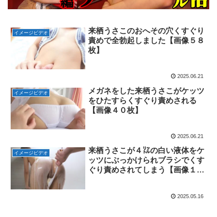
来栖うさこのおへその穴くすぐり
イメージビデオ
責めで全勃起しました【画像５８
枚】
2025.06.21
メガネをした来栖うさこがケッツ
イメージビデオ
をひたすらくすぐり責めされる
【画像４０枚】
2025.06.21
来栖うさこが４㍑の白い液体をケ
イメージビデオ
ッツにぶっかけられブラシでくす
ぐり責めされてしまう【画像１０
２枚】
2025.05.16