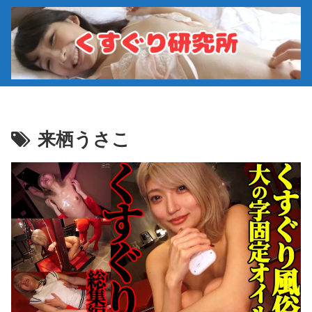
来栖うさこ