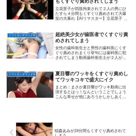
もくすぐり責めされてしまう
立花里子が四肢拘束されて２人の男にひ
たすら４分間もくすぐり責めされて大爆
笑の大暴れ【AIリマスター】立花里子 改
造計画 人格崩壊
超絶美少女が歯医者でくすぐり責
ソフトオンデマンドG
めされてしまう
女性の歯科衛生士と男性の歯科医にくす
ぐり責めされまくり挙句には歯科医に犯
されてしまう動画歯科衛生士が２人がか
りでこちょるのがナイスだし牛乳を含ま
せ何度も吐き出しまた含ませるのいいね
夏目響のワッキをくすぐり責めし
ソフトオンデマンドG
てワッキコキで盛大にイク
まとめ：まさか夏目響がワッキ動画に出
演するとはっ！なんということでしょう
こんな幸せが他にあろうかしかしあくま
でワッキに特化した動画なのでくすぐり
要素は弱めかなと思います
稲森あみが24分間もくすぐり責めされて
しまう