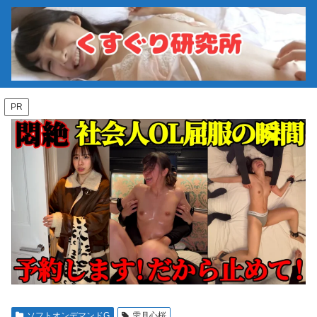
PR
ソフトオンデマンドG
雫月心桜