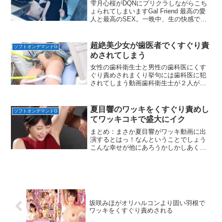
雫月心桜がDQNにプリクラしながらこち
ょられてしまいますGal Friend 最高の愛
人と最高のSEX。一晩中、生の快感でキ
ミを愛したい。
超絶美少女が歯医者でくすぐり責
ソフトオンデマンドG
めされてしまう
女性の歯科衛生士と男性の歯科医にくす
ぐり責めされまくり挙句には歯科医に犯
されてしまう動画歯科衛生士が２人がか
りでこちょるのがナイスだし牛乳を含ま
せ何度も吐き出しまた含ませるのいいね
夏目響のワッキをくすぐり責めし
ソフトオンデマンドG
てワッキコキで盛大にイク
まとめ：まさか夏目響がワッキ動画に出
演するとはっ！なんということでしょう
こんな幸せが他にあろうかしかしあくま
でワッキに特化した動画なのでくすぐり
要素は弱めかなと思います
坂咲みほがオリハルコンより固い羽根で
ワッキをくすぐり責めされる