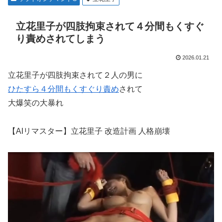
立花里子が四肢拘束されて４分間もくすぐ
り責めされてしまう
2026.01.21
立花里子が四肢拘束されて２人の男に
ひたすら４分間もくすぐり責め
されて
大爆笑の大暴れ
【AIリマスター】立花里子 改造計画 人格崩壊