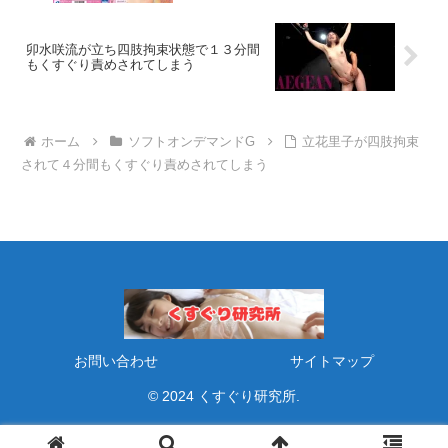
卯水咲流が立ち四肢拘束状態で１３分間
もくすぐり責めされてしまう
ホーム
ソフトオンデマンドG
立花里子が四肢拘束
されて４分間もくすぐり責めされてしまう
お問い合わせ
サイトマップ
© 2024 くすぐり研究所.