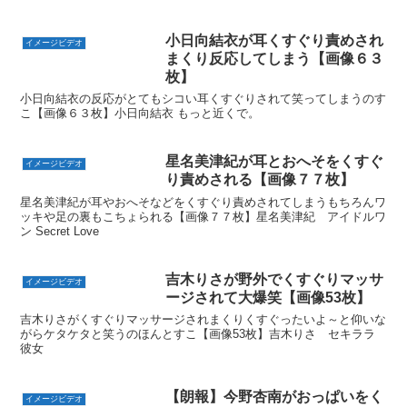
小日向結衣が耳くすぐり責めされ
イメージビデオ
まくり反応してしまう【画像６３
枚】
小日向結衣の反応がとてもシコい耳くすぐりされて笑ってしまうのす
こ【画像６３枚】小日向結衣 もっと近くで。
星名美津紀が耳とおへそをくすぐ
イメージビデオ
り責めされる【画像７７枚】
星名美津紀が耳やおへそなどをくすぐり責めされてしまうもちろんワ
ッキや足の裏もこちょられる【画像７７枚】星名美津紀 アイドルワ
ン Secret Love
吉木りさが野外でくすぐりマッサ
イメージビデオ
ージされて大爆笑【画像53枚】
吉木りさがくすぐりマッサージされまくりくすぐったいよ～と仰いな
がらケタケタと笑うのほんとすこ【画像53枚】吉木りさ セキララ
彼女
【朗報】今野杏南がおっぱいをく
イメージビデオ