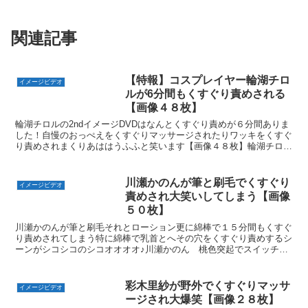
関連記事
【特報】コスプレイヤー輪湖チロ
イメージビデオ
ルが6分間もくすぐり責めされる
【画像４８枚】
輪湖チロルの2ndイメージDVDはなんとくすぐり責めが６分間ありま
した！自慢のおっぺえをくすぐりマッサージされたりワッキをくすぐ
り責めされまくりあははうふふと笑います【画像４８枚】輪湖チロ
ル キミしか見えない！
川瀬かのんが筆と刷毛でくすぐり
イメージビデオ
責めされ大笑いしてしまう【画像
５０枚】
川瀬かのんが筆と刷毛それとローション更に綿棒で１５分間もくすぐ
り責めされてしまう特に綿棒で乳首とへその穴をくすぐり責めするシ
ーンがシコシコのシコオオオオ♪川瀬かのん 桃色突起でスイッチオ
ン！
彩木里紗が野外でくすぐりマッサ
イメージビデオ
ージされ大爆笑【画像２８枚】