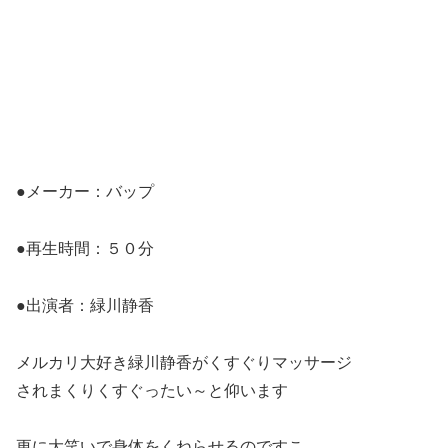
●メーカー：バップ
●再生時間：５０分
●出演者：緑川静香
メルカリ大好き緑川静香がくすぐりマッサージ
されまくりくすぐったい～と仰います
更に大笑いで身体をくねらせるのですこ