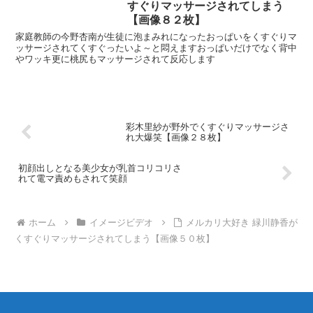
すぐりマッサージされてしまう
【画像８２枚】
家庭教師の今野杏南が生徒に泡まみれになったおっぱいをくすぐりマ
ッサージされてくすぐったいよ～と悶えますおっぱいだけでなく背中
やワッキ更に桃尻もマッサージされて反応します
彩木里紗が野外でくすぐりマッサージさ
れ大爆笑【画像２８枚】
初顔出しとなる美少女が乳首コリコリさ
れて電マ責めもされて笑顔
ホーム
イメージビデオ
メルカリ大好き 緑川静香が
くすぐりマッサージされてしまう【画像５０枚】