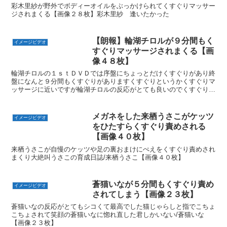
彩木里紗が野外でボディーオイルをぶっかけられてくすぐりマッサー
ジされまくる【画像２８枚】彩木里紗 逢いたかった
【朗報】輪湖チロルが９分間もく
イメージビデオ
すぐりマッサージされまくる【画
像４８枚】
輪湖チロルの１ｓｔＤＶＤでは序盤にちょっとだけくすぐりがあり終
盤になんと９分間もくすぐりがありますくすぐりというかくすぐりマ
ッサージに近いですが輪湖チロルの反応がとても良いのでくすぐりフ
ェチの方も大満足するに違いない
メガネをした来栖うさこがケッツ
イメージビデオ
をひたすらくすぐり責めされる
【画像４０枚】
来栖うさこが自慢のケッツや足の裏おまけにぺえをくすぐり責めされ
まくり大絶叫うさこの育成日誌/来栖うさこ【画像４０枚】
蒼猫いなが５分間もくすぐり責め
イメージビデオ
されてしまう【画像２３枚】
蒼猫いなの反応がとてもシコくて最高でした猫じゃらしと指でこちょ
こちょされて笑顔の蒼猫いなに惚れ直した君しかいない/蒼猫いな
【画像２３枚】