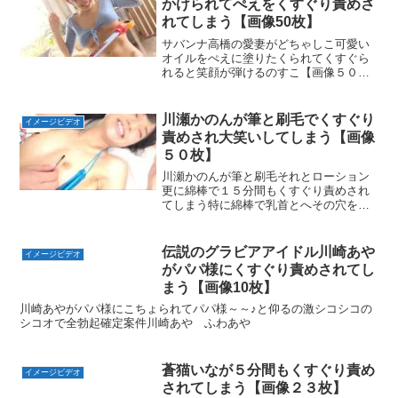
かけられてぺえをくすぐり責めさ
れてしまう【画像50枚】
サバンナ高橋の愛妻がどちゃしこ可愛い
オイルをぺえに塗りたくられてくすぐら
れると笑顔が弾けるのすこ【画像５０
枚】ミルキー・グラマー/清水みさと
川瀬かのんが筆と刷毛でくすぐり
イメージビデオ
責めされ大笑いしてしまう【画像
５０枚】
川瀬かのんが筆と刷毛それとローション
更に綿棒で１５分間もくすぐり責めされ
てしまう特に綿棒で乳首とへその穴をく
すぐり責めするシーンがシコシコのシコ
オオオオ♪川瀬かのん 桃色突起でスイッ
チオン！
伝説のグラビアアイドル川崎あや
イメージビデオ
がパパ様にくすぐり責めされてし
まう【画像10枚】
川崎あやがパパ様にこちょられてパパ様～～♪と仰るの激シコシコの
シコオで全勃起確定案件川崎あや ふわあや
蒼猫いなが５分間もくすぐり責め
イメージビデオ
されてしまう【画像２３枚】