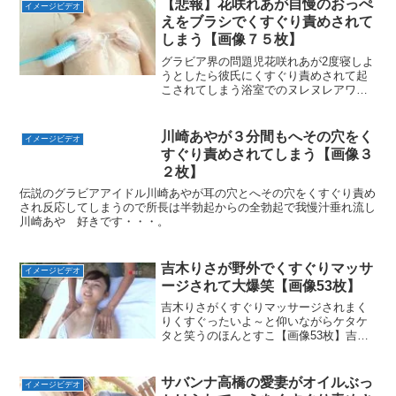
【悲報】花咲れあが自慢のおっぺ
イメージビデオ
えをブラシでくすぐり責めされて
しまう【画像７５枚】
グラビア界の問題児花咲れあが2度寝しよ
うとしたら彼氏にくすぐり責めされて起
こされてしまう浴室でのヌレヌレアワア
ワローションくすぐりマッサージも飛ぶ
ぞっ！【画像７５枚】れあたんにメロメ
ロ 花咲れあ
川崎あやが３分間もへその穴をく
イメージビデオ
すぐり責めされてしまう【画像３
２枚】
伝説のグラビアアイドル川崎あやが耳の穴とへその穴をくすぐり責め
され反応してしまうので所長は半勃起からの全勃起で我慢汁垂れ流し
川崎あや 好きです・・・。
吉木りさが野外でくすぐりマッサ
イメージビデオ
ージされて大爆笑【画像53枚】
吉木りさがくすぐりマッサージされまく
りくすぐったいよ～と仰いながらケタケ
タと笑うのほんとすこ【画像53枚】吉木
りさ セキララ彼女
サバンナ高橋の愛妻がオイルぶっ
イメージビデオ