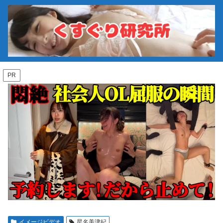
PR
イメージビデオ
星名美津紀