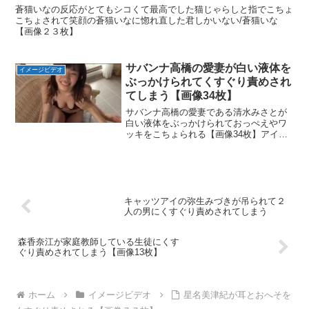
蒼猫いなの反応がとてもシコくて最高でした猫じゃらしと指でこちょ
こちょされて笑顔の蒼猫いなに惚れ直した君しかいない/蒼猫いな
【画像２３枚】
サバンナ高橋の愛妻が白い液体を
イメージビデオ
ぶっかけられてくすぐり責めされ
てしまう【画像34枚】
サバンナ高橋の愛妻である清水みさとが
白い液体をぶっかけられておっぺえやワ
ッキをこちょられる【画像34枚】アイド
ルワン ハニカミ果実（フルーツ）/清水み
さと
キャッツアイの弥生みづきが吊られて２
人の男にくすぐり責めされてしまう
森香奈江が家庭教師している生徒にくす
ぐり責めされてしまう【画像13枚】
ホーム
イメージビデオ
星名美津紀が耳とおへそを