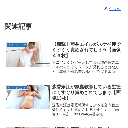
なつめ
関連記事
【衝撃】藍井エイルがスケベ棒で
イメージビデオ
くすぐり責めされてしまう【画像
４３枚】
アニソンシンガーとして大活躍の藍井エ
イルのくすぐりシーンが見れるとはなん
とも幸せの極み有沢ゆい ラブドルコン
プリート
森香奈江が家庭教師している生徒
イメージビデオ
にくすぐり責めされてしまう【画
像13枚】
森香奈江は家庭教師すこぶる似合うね生
徒にくすぐり責めされるのまじすこ【画
像１３枚】First Love/森香奈江