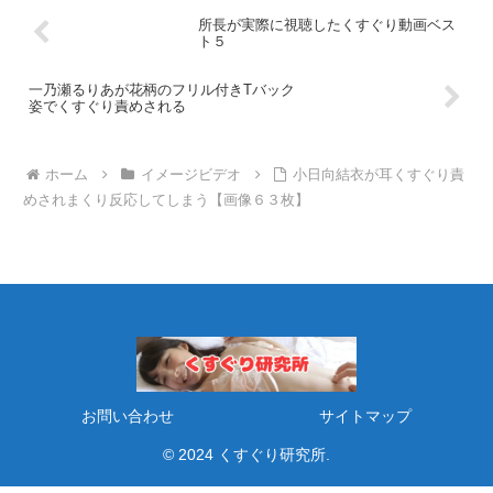
所長が実際に視聴したくすぐり動画ベス
ト５
一乃瀬るりあが花柄のフリル付きTバック
姿でくすぐり責めされる
ホーム
イメージビデオ
小日向結衣が耳くすぐり責
めされまくり反応してしまう【画像６３枚】
お問い合わせ
サイトマップ
© 2024 くすぐり研究所.