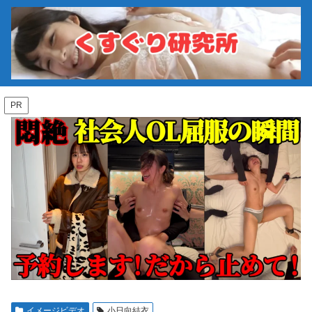
PR
イメージビデオ
小日向結衣