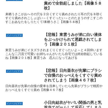
責めで全勃起しました【画像５８
枚】
来栖うさこがおへその穴を２分くすぐり責めされたり耳の穴を８秒く
すぐり責めされこしょばい～くすぐったい～とのたまうのすこすこの
すこおあなたをしりたくて/来栖うさこ【画像５８枚】
【悲報】東雲うみが弟に白い液体
イメージビデオ
をぶっかけられて悪戯されてしま
う【画像２０１枚】
東雲うみが弟にイタズラされまくりくすぐったいよ～と４回仰います
こんな二刀流で可愛いお姉ちゃんがいたら自宅では終始勃起している
ね【画像２０１枚】東雲うみ 恋人になってあげる
【悲報】日向葵衣が先輩にブラシ
イメージビデオ
で自慢のおっぺえをくすぐり責め
されてしまう【画像４６７枚】
日向葵衣が先輩の自慢の愛車を洗車していたら先輩がブラシで桃尻や
おっぺえをくすぐり責め【画像４６７枚】
小日向結衣がヤバい関係の男と乳
イメージビデオ
首当てゲームして反応してしまう