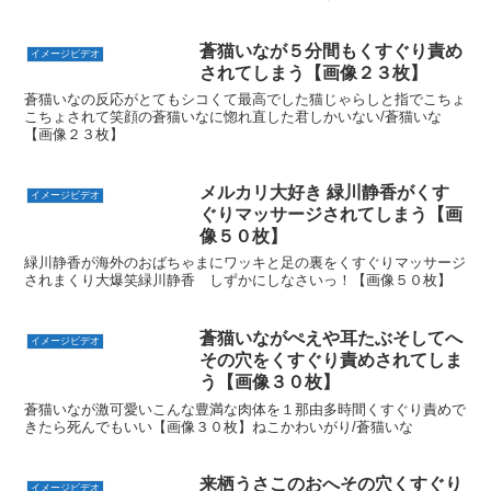
蒼猫いなが５分間もくすぐり責め
イメージビデオ
されてしまう【画像２３枚】
蒼猫いなの反応がとてもシコくて最高でした猫じゃらしと指でこちょ
こちょされて笑顔の蒼猫いなに惚れ直した君しかいない/蒼猫いな
【画像２３枚】
メルカリ大好き 緑川静香がくす
イメージビデオ
ぐりマッサージされてしまう【画
像５０枚】
緑川静香が海外のおばちゃまにワッキと足の裏をくすぐりマッサージ
されまくり大爆笑緑川静香 しずかにしなさいっ！【画像５０枚】
蒼猫いながぺえや耳たぶそしてへ
イメージビデオ
その穴をくすぐり責めされてしま
う【画像３０枚】
蒼猫いなが激可愛いこんな豊満な肉体を１那由多時間くすぐり責めで
きたら死んでもいい【画像３０枚】ねこかわいがり/蒼猫いな
来栖うさこのおへその穴くすぐり
イメージビデオ