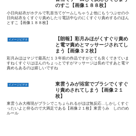
のすこ【画像１８８枚】
小日向結衣がホテルで乳首当てゲームしちゃうよ他にもうつぶせの小
日向結衣をくすぐり責めしたり電話中なのにくすぐり責めするのほん
とすこ【画像１８８枚】
【朗報】彩月みほがくすぐり責め
イメージビデオ
と電マ責めとマッサージされてし
まう【画像３２枚】
彩月みほはマジで最高だ１３年前の作品ですがとても良くできていま
すねくすぐりはほんのちょっとですがマッサージは長めですあと電マ
責めもあるのは嬉しいですね
東雲うみが浴室でブラシでくすぐ
イメージビデオ
り責めされてしまう【画像２１
枚】
東雲うみ大権現がブラシでこちょられるがほぼ無反応...しかしくすぐ
ったいよと仰るので大満足である【画像２１枚】東雲うみ しののめ
ルール