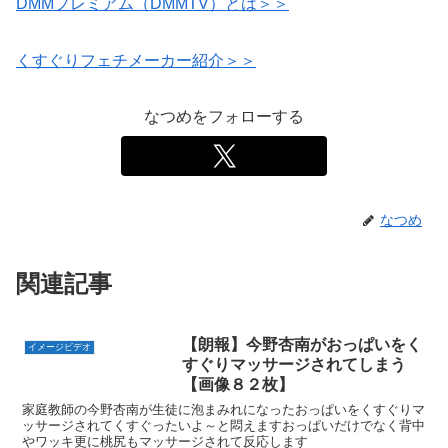
DMMプレミアム（DMMTV）とは＞＞
くすぐりフェチメーカー紹介＞＞
なつめをフォローする
なつめ
関連記事
【朗報】今野杏南がおっぱいをく
イメージビデオ
すぐりマッサージされてしまう
【画像８２枚】
家庭教師の今野杏南が生徒に泡まみれになったおっぱいをくすぐりマ
ッサージされてくすぐったいよ～と悶えますおっぱいだけでなく背中
やワッキ更に桃尻もマッサージされて反応します