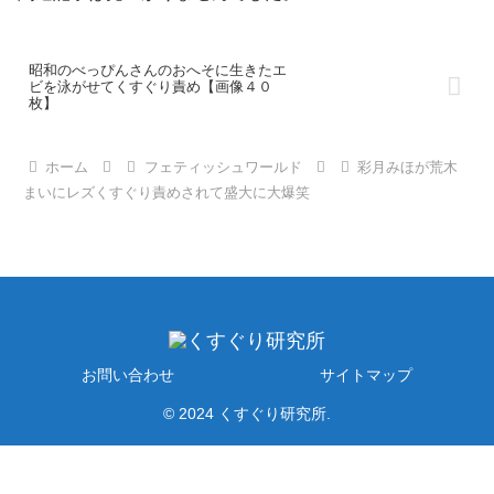
昭和のべっぴんさんのおへそに生きたエ
ビを泳がせてくすぐり責め【画像４０
枚】
ホーム
フェティッシュワールド
彩月みほが荒木
まいにレズくすぐり責めされて盛大に大爆笑
お問い合わせ
サイトマップ
© 2024 くすぐり研究所.